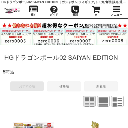
HGドラゴンボール02 SAIYAN EDITION ｜ガシャポン,フィギュア,トミカ,食玩,販売,通販,大阪,日本橋, 『Toy's Zero』 トイズゼロ
探す
ガイド
電話
0
メニュー
HGドラゴンボール02 SAIYAN EDITION
5
商品
おすすめ順
価格順
新着順