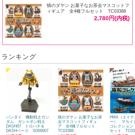
猫のダヤン お菓子なお茶会マスコットフ
ィギュア 全4種フルセット TC03388
2,780円(内税)
ランキング
バンダイ 機動戦士ガン
猫のダヤン お菓子なお茶
HMA（エイチ
ダム ガシャポン戦士
会マスコットフィギュ
ー） マカイ
DASH07 トロハチ＆
ア 全4種フルセット
コレクション
DASHベース SD00007
TC03388
セット TC03