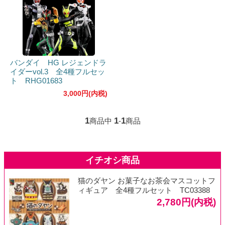
バンダイ HG レジェンドラ
イダーvol.3 全4種フルセッ
ト RHG01683
3,000円(内税)
1
1
1
商品中
-
商品
猫のダヤン お菓子なお茶会マスコットフ
ィギュア 全4種フルセット TC03388
2,780円(内税)