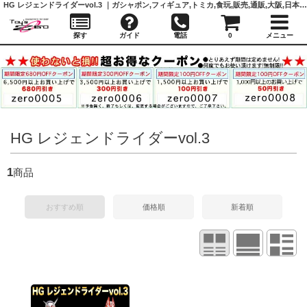
HG レジェンドライダーvol.3 ｜ガシャポン,フィギュア,トミカ,食玩,販売,通販,大阪,日本橋, 『Toy's Zero』 トイズゼロ
探す
ガイド
電話
0
メニュー
HG レジェンドライダーvol.3
1
商品
おすすめ順
価格順
新着順