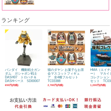
ランキング
バンダイ 機動戦士ガン
猫のダヤン お菓子なお茶
HMA（エイチ
ダム ガシャポン戦士
会マスコットフィギュ
ー） マカイ
DASH07 トロハチ＆
ア 全4種フルセット
コレクション
DASHベース SD00007
TC03388
セット TC03
650円(内税)
2,780円(内税)
1,200円(内税)