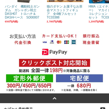
バンダイ 機動戦士ガン
猫のダヤン お菓子なお茶
HMA（エイチ
ダム ガシャポン戦士
会マスコットフィギュ
ー） マカイ
DASH07 トロハチ＆
ア 全4種フルセット
コレクション
DASHベース SD00007
TC03388
セット TC03
650円(内税)
2,780円(内税)
1,200円(内税)