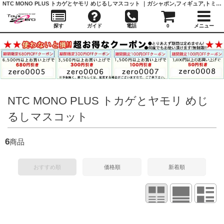
NTC MONO PLUS トカゲとヤモリ めじるしマスコット ｜ガシャポン,フィギュア,トミカ,食玩,販売,通販,大阪,日本橋, 『Toy's Zero』 トイズゼロ
探す
ガイド
電話
0
メニュー
NTC MONO PLUS トカゲとヤモリ めじ
るしマスコット
6
商品
おすすめ順
価格順
新着順