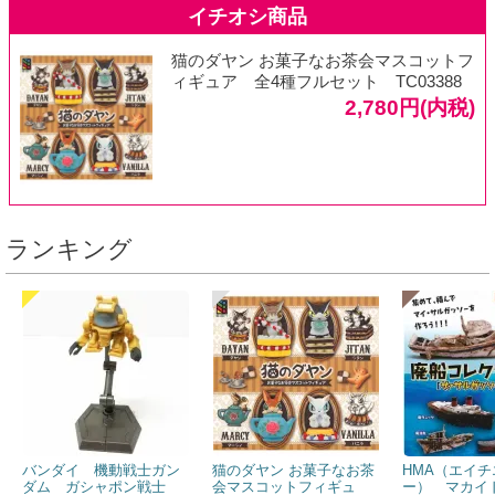
猫のダヤン お菓子なお茶会マスコットフ
ィギュア 全4種フルセット TC03388
2,780円(内税)
ランキング
バンダイ 機動戦士ガン
猫のダヤン お菓子なお茶
HMA（エイチ
ダム ガシャポン戦士
会マスコットフィギュ
ー） マカイ