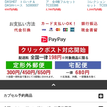
DASH07 トロハチ＆
ア 全4種フルセット
コレクション
DASHベース SD00007
TC03388
セット TC03
650円(内税)
2,780円(内税)
1,200円(内税)
カプセル予約商品