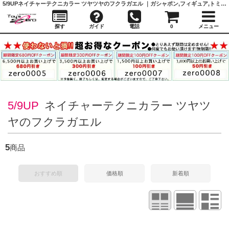
5/9UP
ネイチャーテクニカラー ツヤツヤのフクラガエル ｜ガシャポン,フィギュア,トミカ,食玩,販売,通販,大阪,日本橋, 『Toy's Zero』 トイズゼロ
探す
ガイド
電話
0
メニュー
5/9UP
ネイチャーテクニカラー ツヤツ
ヤのフクラガエル
5
商品
おすすめ順
価格順
新着順