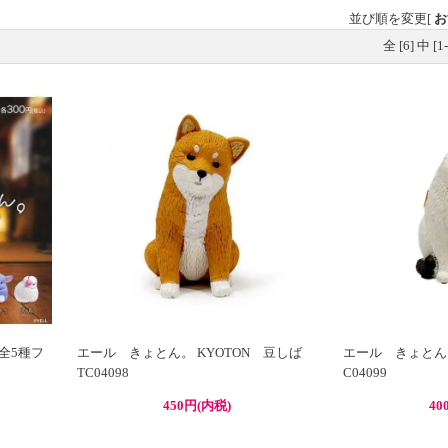
並び順を変更
[
お
全 [
6
] 中 [
1
-
全5種フ
エール きょとん。 KYOTON 豆しば
エール きょとん。
TC04098
C04099
450円(内税)
40