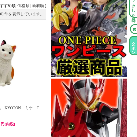
チェックした商品
すすめ順
|
価格順
|
新着順
]
6
] 件を表示しています。
クーポン情報
 KYOTON ミケ T
0円(内税)