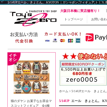
5/14UP
エール きょとん。 KYOTON ｜ガシャポン,フィギュア,トミカ,食玩,販
大阪日本橋に実店舗有り！
トップページ
お問い合わ
ホーム
>
5/14UP
エール きょとん。
猫のダヤン お菓子なお茶会マ
5/14UP
エール きょとん。 KY
スコットフィギュア 全4種