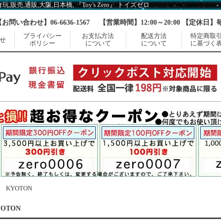
売,通販,大阪,日本橋, 『Toy's Zero』 トイズゼロ
【お問い合わせ】06-6636-1567
【営業時間】12:00～20:00 【定休日
プライバシー
お支払方法
配送方法
特定商取
せ
ポリシー
について
について
に基づく
 KYOTON
OTON