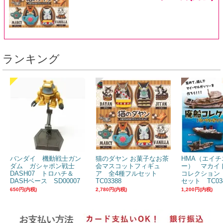
ランキング
バンダイ 機動戦士ガン
猫のダヤン お菓子なお茶
HMA（エイチ
ダム ガシャポン戦士
会マスコットフィギュ
ー） マカイ
DASH07 トロハチ＆
ア 全4種フルセット
コレクション
DASHベース SD00007
TC03388
セット TC03
650円(内税)
2,780円(内税)
1,200円(内税)