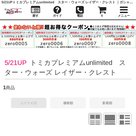
5/21UP
トミカプレミアムunlimited スター・ウォーズ レイザー・クレスト ｜ガシャポン,フィギュア,トミカ,食玩,販売,通販,大阪,日本橋, 『Toy's Zero』 トイズゼロ
探す
ガイド
電話
0
メニュー
5/21UP
トミカプレミアムunlimited ス
ター・ウォーズ レイザー・クレスト
1
商品
おすすめ順
価格順
新着順