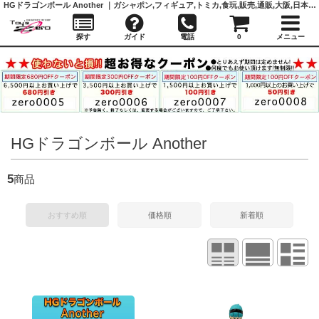
HGドラゴンボール Another ｜ガシャポン,フィギュア,トミカ,食玩,販売,通販,大阪,日本橋, 『Toy's Zero』 トイズゼロ
探す
ガイド
電話
0
メニュー
HGドラゴンボール Another
5
商品
おすすめ順
価格順
新着順