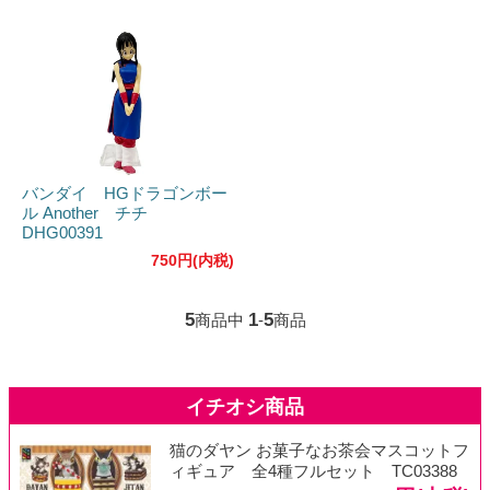
バンダイ HGドラゴンボー
ル Another チチ
DHG00391
750円(内税)
5
1
5
商品中
-
商品
猫のダヤン お菓子なお茶会マスコットフ
ィギュア 全4種フルセット TC03388