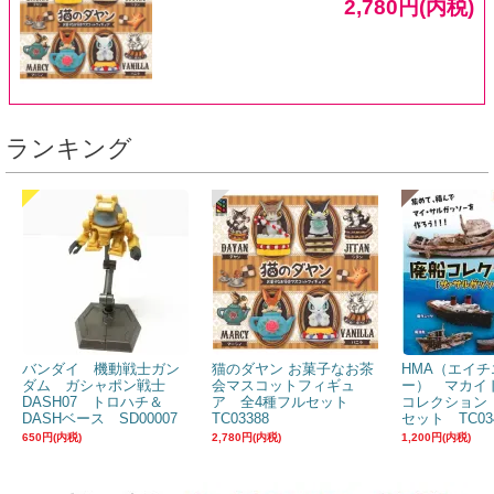
2,780円(内税)
ランキング
バンダイ 機動戦士ガン
猫のダヤン お菓子なお茶
HMA（エイチ
ダム ガシャポン戦士
会マスコットフィギュ
ー） マカイ
DASH07 トロハチ＆
ア 全4種フルセット
コレクション
DASHベース SD00007
TC03388
セット TC03
650円(内税)
2,780円(内税)
1,200円(内税)