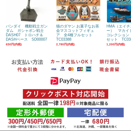
バンダイ 機動戦士ガン
猫のダヤン お菓子なお茶
HMA（エイチ
ダム ガシャポン戦士
会マスコットフィギュ
ー） マカイ
DASH07 トロハチ＆
ア 全4種フルセット
コレクション
DASHベース SD00007
TC03388
セット TC03
650円(内税)
2,780円(内税)
1,200円(内税)