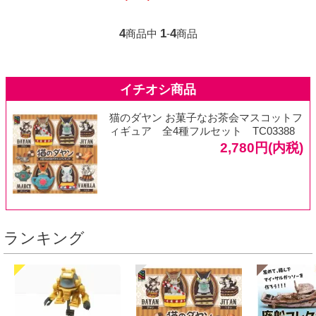
4
1
4
商品中
-
商品
猫のダヤン お菓子なお茶会マスコットフ
ィギュア 全4種フルセット TC03388
2,780円(内税)
ランキング