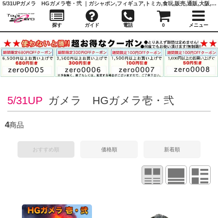
5/31UP
ガメラ HGガメラ壱・弐 ｜ガシャポン,フィギュア,トミカ,食玩,販売,通販,大阪,日本橋, 『Toy's Zero』 トイズゼロ
探す
ガイド
電話
0
メニュー
5/31UP
ガメラ HGガメラ壱・弐
4
商品
おすすめ順
価格順
新着順