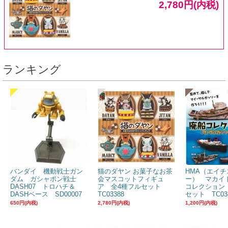
2,780円(内税)
ランキング
バンダイ 機動戦士ガン
猫のダヤン お菓子なお茶
HMA（エイチ
ダム ガシャポン戦士
会マスコットフィギュ
ー） マカイ
DASH07 トロハチ＆
ア 全4種フルセット
コレクション
DASHベース SD00007
TC03388
セット TC03
650円(内税)
2,780円(内税)
1,200円(内税)