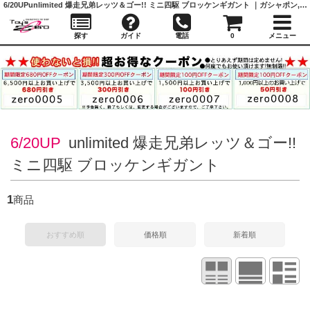
6/20UP
unlimited 爆走兄弟レッツ＆ゴー!! ミニ四駆 ブロッケンギガント ｜ガシャポン,フィギュア,トミカ,食玩,販売,通販,大阪,日本橋, 『Toy's Zero』 トイズゼロ
探す
ガイド
電話
0
メニュー
6/20UP
unlimited 爆走兄弟レッツ＆ゴー!!
ミニ四駆 ブロッケンギガント
1
商品
おすすめ順
価格順
新着順