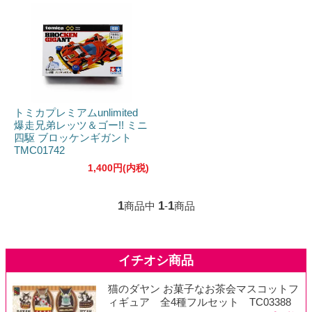
トミカプレミアムunlimited
爆走兄弟レッツ＆ゴー!! ミニ
四駆 ブロッケンギガント
TMC01742
1,400円(内税)
1
1
1
商品中
-
商品
猫のダヤン お菓子なお茶会マスコットフ
ィギュア 全4種フルセット TC03388