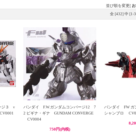
並び順を変更
[
お
全 [
432
] 中 [
1
-
3
ージ３ ν
バンダイ F.W.ガンダムコンバージ12 7
バンダイ FW ガ
V0001
2 ビギナ・ギナ GUNDAM CONVERGE
シャンブロ CV0
CV0004
8,2
750円(内税)