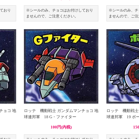
ており
※シールのみ、チョコはお付けしており
※シールのみ、チ
ませんので、ご注意ください。
ませんので、ご注
チョコ 地
ロッテ 機動戦士 ガンダムマンチョコ 地
ロッテ 機動戦士
球連邦軍 18 G・ファイター
球連邦軍 19 ボ
100円(内税)
15