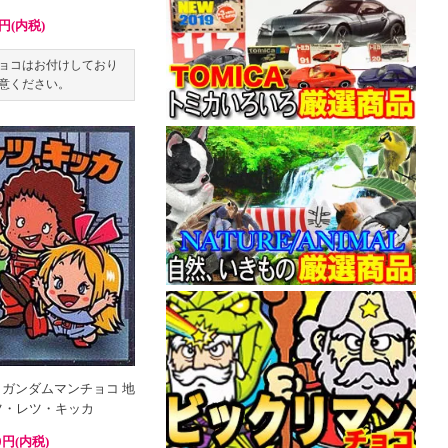
0円(内税)
ョコはお付けしており
意ください。
 ガンダムマンチョコ 地
カツ・レツ・キッカ
0円(内税)