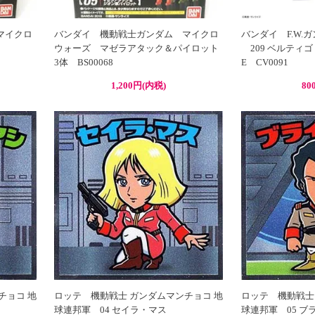
マイクロ
バンダイ 機動戦士ガンダム マイクロ
バンダイ F.W.
ウォーズ マゼラアタック＆パイロット
209 ベルティゴ 
3体 BS00068
E CV0091
1,200円(内税)
80
チョコ 地
ロッテ 機動戦士 ガンダムマンチョコ 地
ロッテ 機動戦士
球連邦軍 04 セイラ・マス
球連邦軍 05 ブ