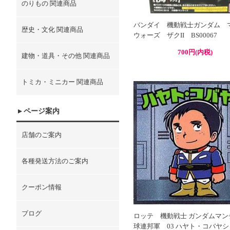
のりもの 関連商品
バンダイ 機動戦士ガンダム 
歴史・文化 関連商品
ウォーズ ザクII BS00067
700円(内税)
建物・道具・その他 関連商品
トミカ・ミニカー 関連商品
ページ案内
店舗のご案内
各種発送方法のご案内
クーポン情報
ブログ
ロッテ 機動戦士 ガンダムマン
球連邦軍 03 ハヤト・コバヤシ