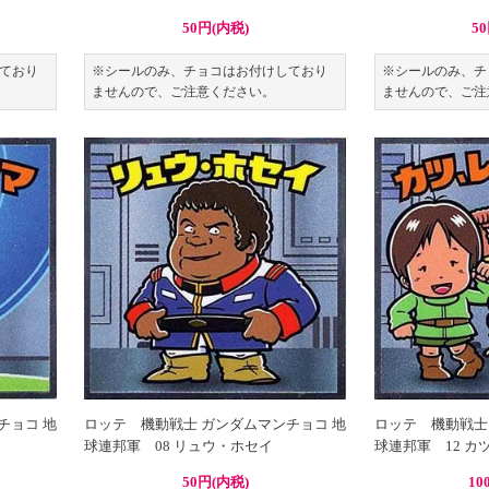
50円(内税)
5
ており
※シールのみ、チョコはお付けしており
※シールのみ、チ
ませんので、ご注意ください。
ませんので、ご注
チョコ 地
ロッテ 機動戦士 ガンダムマンチョコ 地
ロッテ 機動戦士
球連邦軍 08 リュウ・ホセイ
球連邦軍 12 
50円(内税)
10