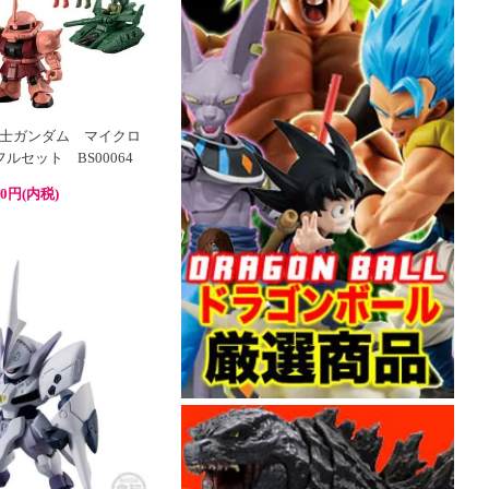
士ガンダム マイクロ
ルセット BS00064
00円(内税)