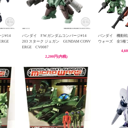
ージ#14
バンダイ F.W.ガンダムコンバージ#14
バンダイ 機動戦
VERGE
203 スターク ジェガン GUNDAM CONV
ウォーズ 全5種フ
ERGE CV0087
4,6
2,200円(内税)