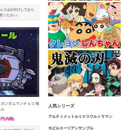
ョコはお付けしており
意ください。
 ガンダムマンチョコ 地
人気シリーズ
ール
アルティメットルミナスウルトラマン
0円(内税)
モビルスーツアンサンブル