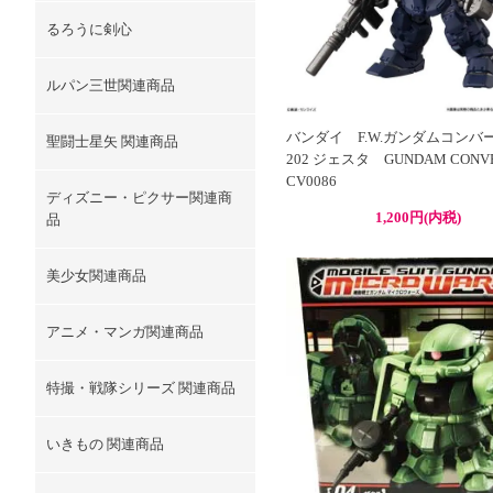
るろうに剣心
ルパン三世関連商品
バンダイ F.W.ガンダムコンバ
聖闘士星矢 関連商品
202 ジェスタ GUNDAM CON
CV0086
ディズニー・ピクサー関連商
1,200円(内税)
品
美少女関連商品
アニメ・マンガ関連商品
特撮・戦隊シリーズ 関連商品
いきもの 関連商品