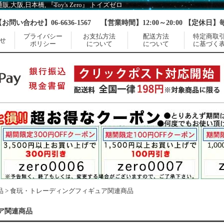
阪,日本橋, 『Toy's Zero』 トイズゼロ
【お問い合わせ】06-6636-1567
【営業時間】12:00～20:00 【定休日
プライバシー
お支払方法
配送方法
特定商取
せ
ポリシー
について
について
に基づく
品
>
食玩・トレーディングフィギュア関連商品
ア関連商品