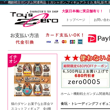
機動戦士ガンダム関連商品 ｜ガシャポン,フィギュア,トミカ,食玩,販売,通販,大
大阪日本橋に実店舗有り！
トップページ
お問い合わ
ホーム
>
機動戦士ガンダム関連商
猫のダヤン お菓子なお茶会マ
食玩・トレーディングフィギュ
スコットフィギュア 全4種