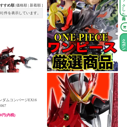
チェックした商品
すすめ順
|
価格順
|
新着順
]
0
] 件を表示しています。
クーポン情報
ンダムコンバージEX16
067
00円(内税)