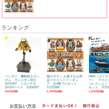
ランキング
バンダイ 機動戦士ガン
猫のダヤン お菓子なお茶
HMA（エイチ
ダム ガシャポン戦士
会マスコットフィギュ
ー） マカイ
DASH07 トロハチ＆
ア 全4種フルセット
コレクション
DASHベース SD00007
TC03388
セット TC03
650円(内税)
2,780円(内税)
1,200円(内税)