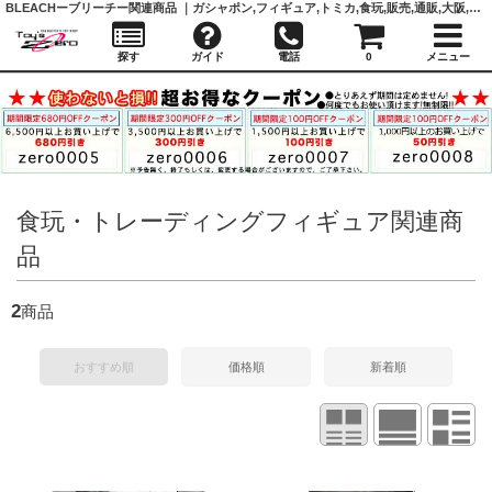
BLEACHーブリーチー関連商品 ｜ガシャポン,フィギュア,トミカ,食玩,販売,通販,大阪,日本橋, 『Toy's Zero』 トイズゼロ
探す
ガイド
電話
0
メニュー
食玩・トレーディングフィギュア関連商
品
2
商品
おすすめ順
価格順
新着順