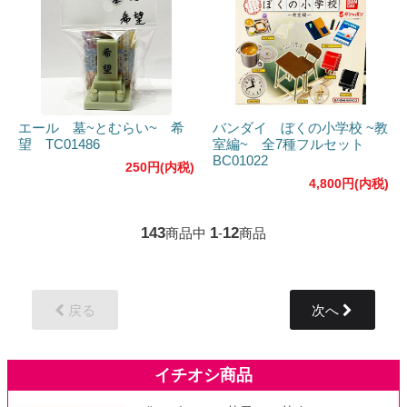
エール 墓~とむらい~ 希
バンダイ ぼくの小学校 ~教
望 TC01486
室編~ 全7種フルセット
BC01022
250円(内税)
4,800円(内税)
143
1
12
商品中
-
商品
戻る
次へ