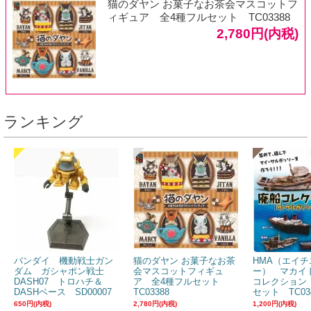
猫のダヤン お菓子なお茶会マスコットフ
ィギュア 全4種フルセット TC03388
2,780円(内税)
ランキング
バンダイ 機動戦士ガン
猫のダヤン お菓子なお茶
HMA（エイチ
ダム ガシャポン戦士
会マスコットフィギュ
ー） マカイ
DASH07 トロハチ＆
ア 全4種フルセット
コレクション
DASHベース SD00007
TC03388
セット TC03
650円(内税)
2,780円(内税)
1,200円(内税)