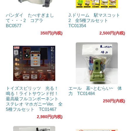
バンダイ たべすぎまし
J.ドリーム 駅マスコット
て・・・2 コアラ
2 全5種フルセット
BC0577
TC01354
350円(内税)
2,500円(内税)
トイズスピリッツ 光る！
エール 墓~とむらい~ 体
鳴る！ライトサウンド付！
力 TC01484
最高級フルコンポーネント
250円(内税)
ステレオ マホガニーVer. 全
5種フルセット TC01467
2,980円(内税)