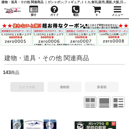
建物・道具・その他 関連商品 ｜ガシャポン,フィギュア,トミカ,食玩,販売,通販,大阪,日本橋, 『Toy's Zero』 トイズゼロ
探す
ガイド
電話
0
メニュー
建物・道具・その他 関連商品
143
商品
おすすめ順
価格順
新着順