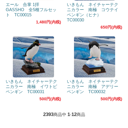
エール 合掌 1拝
いきもん ネイチャーテク
GASSHO 全5種フルセッ
ニカラー 南極 コウテイ
ト TC00015
ペンギン（ヒナ）
TC00030
1,480円(内税)
650円(内税)
いきもん ネイチャーテク
いきもん ネイチャーテク
ニカラー 南極 イワトビ
ニカラー 南極 アデリー
ペンギン TC00031
ペンギン TC00032
500円(内税)
500円(内税)
2393
1
12
商品中
-
商品