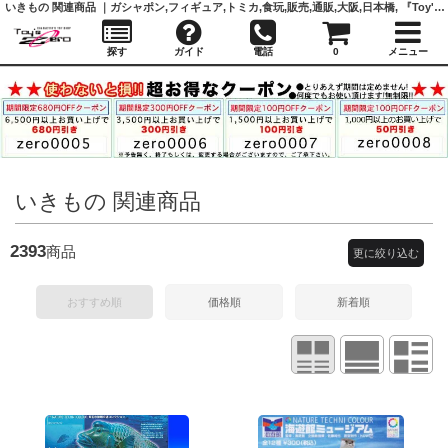
いきもの 関連商品 ｜ガシャポン,フィギュア,トミカ,食玩,販売,通販,大阪,日本橋, 『Toy's Zero』 トイズゼロ
探す
ガイド
電話
0
メニュー
いきもの 関連商品
2393
商品
更に絞り込む
おすすめ順
価格順
新着順