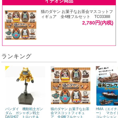
猫のダヤン お菓子なお茶会マスコットフ
ィギュア 全4種フルセット TC03388
2,780円(内税)
ランキング
バンダイ 機動戦士ガン
猫のダヤン お菓子なお茶
HMA（エイチ
ダム ガシャポン戦士
会マスコットフィギュ
ー） マカイ
DASH07 トロハチ＆
ア 全4種フルセット
コレクション