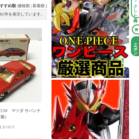
チェックした商品
すすめ順
|
価格順
|
新着順
]
6
] 件を表示しています。
クーポン情報
O.50 マツダ サバンナ
本製）
LD OUT