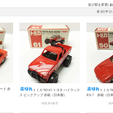
並び順を変更
[
お
全 [
6
] 中 [
1
-
バード 赤
トミカ NO.61 トヨタ ハイラック
トミカ N
ス ピックアップ 赤箱（日本製）
RX-7 赤箱（日
SOLD OUT
SO