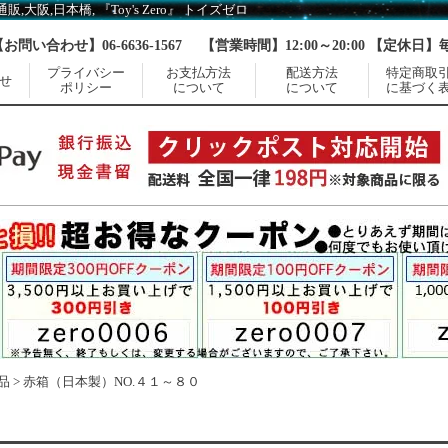
阪,日本橋, 『Toy's Zero』 トイズゼロ
【お問い合わせ】06-6636-1567
【営業時間】12:00～20:00 【定休日
プライバシー
お支払方法
配送方法
特定商取
せ
ポリシー
について
について
に基づく
品
>
赤箱（日本製）NO.４１～８０