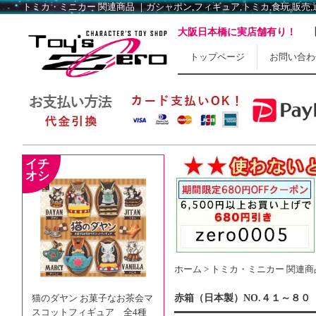
トミカ・ミニカー 関連商品 ｜ガシャポン,フィギュア,トミカ,食玩,販売,通販,大
大阪日本橋に実店舗有り！
トップページ
お問い合わ
ホーム
>
トミカ・ミニカー 関連商
猫のダヤン お菓子なお茶会マ
赤箱（日本製）NO.４１～８０
スコットフィギュア 全4種