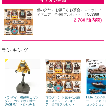
猫のダヤン お菓子なお茶会マスコットフ
ィギュア 全4種フルセット TC03388
2,780円(内税)
ランキング
バンダイ 機動戦士ガン
猫のダヤン お菓子なお茶
HMA（エイチ
ダム ガシャポン戦士
会マスコットフィギュ
ー） マカイ
DASH07 トロハチ＆
ア 全4種フルセット
コレクション