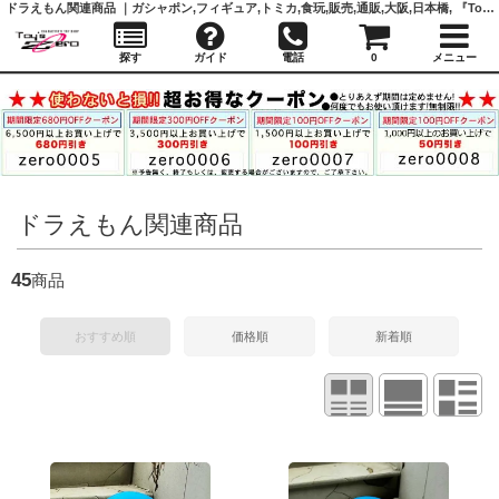
ドラえもん関連商品 ｜ガシャポン,フィギュア,トミカ,食玩,販売,通販,大阪,日本橋, 『Toy's Zero』 トイズゼロ
探す
ガイド
電話
0
メニュー
ドラえもん関連商品
45
商品
おすすめ順
価格順
新着順