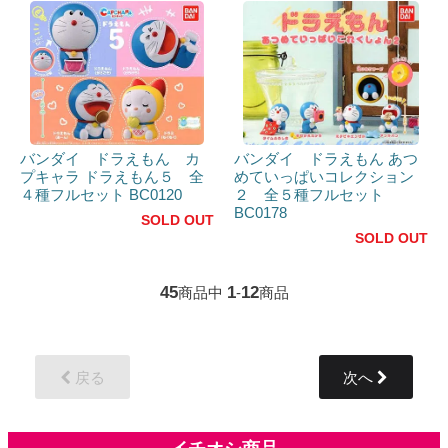
バンダイ ドラえもん カ
バンダイ ドラえもん あつ
プキャラ ドラえもん５ 全
めていっぱいコレクション
４種フルセット BC0120
２ 全５種フルセット
BC0178
SOLD OUT
SOLD OUT
45
1
12
商品中
-
商品
戻る
次へ