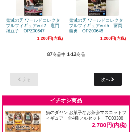
鬼滅の刃 ワールドコレクタ
鬼滅の刃 ワールドコレクタ
ブルフィギュアvol.2 竈門
ブルフィギュアvol.5 冨岡
禰豆子 OPZ00647
義勇 OPZ00648
1,200円(内税)
1,200円(内税)
87
1
12
商品中
-
商品
戻る
次へ
猫のダヤン お菓子なお茶会マスコットフ
ィギュア 全4種フルセット TC03388
2,780円(内税)