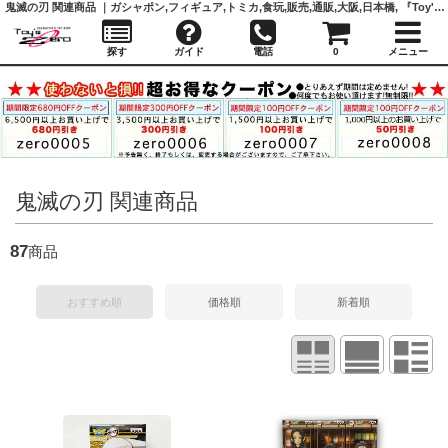
鬼滅の刃 関連商品 ｜ガシャポン,フィギュア,トミカ,食玩,販売,通販,大阪,日本橋, 『Toy's Zero』 トイズゼロ
探す
ガイド
電話
0
メニュー
鬼滅の刃 関連商品
87
商品
おすすめ順
価格順
新着順