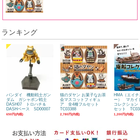
ランキング
バンダイ 機動戦士ガン
猫のダヤン お菓子なお茶
HMA（エイチ
ダム ガシャポン戦士
会マスコットフィギュ
ー） マカイ
DASH07 トロハチ＆
ア 全4種フルセット
コレクション
DASHベース SD00007
TC03388
セット TC03
650円(内税)
2,780円(内税)
1,200円(内税)