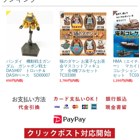
バンダイ 機動戦士ガン
猫のダヤン お菓子なお茶
HMA（エイチ
ダム ガシャポン戦士
会マスコットフィギュ
ー） マカイ
DASH07 トロハチ＆
ア 全4種フルセット
コレクション
DASHベース SD00007
TC03388
セット TC03
650円(内税)
2,780円(内税)
1,200円(内税)