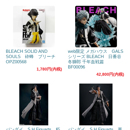
BLEACH SOLID AND
web限定 メガハウス GALS
SOULS 砕蜂 ブリーチ
シリーズ BLEACH 日番谷
OPZ00568
冬獅郎 千年血戦篇
BF00096
1,780円(内税)
42,800円(内税)
バンダイ S.H.Figuarts 朽
バンダイ S.H.Figuarts 更