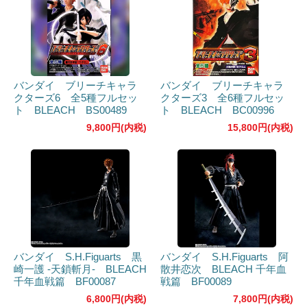
バンダイ ブリーチキャラ
バンダイ ブリーチキャラ
クターズ6 全5種フルセッ
クターズ3 全6種フルセッ
ト BLEACH BS00489
ト BLEACH BC00996
9,800円(内税)
15,800円(内税)
バンダイ S.H.Figuarts 黒
バンダイ S.H.Figuarts 阿
崎一護 -天鎖斬月- BLEACH
散井恋次 BLEACH 千年血
千年血戦篇 BF00087
戦篇 BF00089
6,800円(内税)
7,800円(内税)