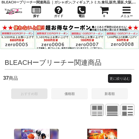
BLEACHーブリーチー関連商品 ｜ガシャポン,フィギュア,トミカ,食玩,販売,通販,大阪,日本橋, 『Toy's Zero』 トイズゼロ
探す
ガイド
電話
0
メニュー
BLEACHーブリーチー関連商品
37
商品
更に絞り込む
おすすめ順
価格順
新着順