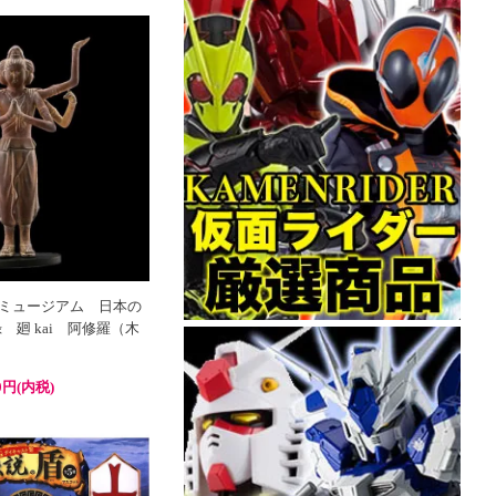
Qミュージアム 日本の
 廻 kai 阿修羅（木
0円(内税)