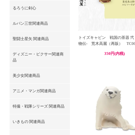
るろうに剣心
ルパン三世関連商品
トイズキャビン 戦国の茶器 弐 
聖闘士星矢 関連商品
物伝- 荒木高麗（再販） TC00
350円(内税)
ディズニー・ピクサー関連商
品
美少女関連商品
アニメ・マンガ関連商品
特撮・戦隊シリーズ 関連商品
いきもの 関連商品