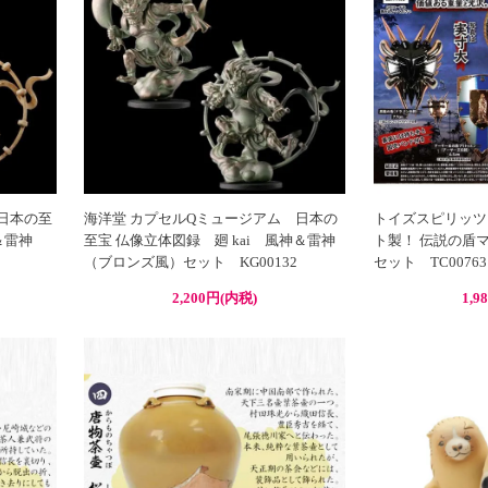
 日本の至
海洋堂 カプセルQミュージアム 日本の
トイズスピリッツ
＆雷神
至宝 仏像立体図録 廻 kai 風神＆雷神
ト製！ 伝説の盾
（ブロンズ風）セット KG00132
セット TC00763
2,200円(内税)
1,9