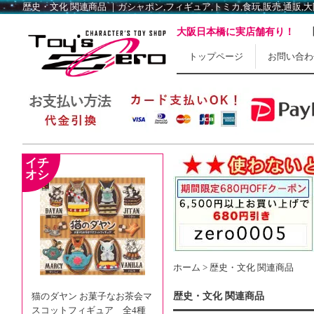
歴史・文化 関連商品 ｜ガシャポン,フィギュア,トミカ,食玩,販売,通販,大阪,日
大阪日本橋に実店舗有り！
トップページ
お問い合わ
ホーム
>
歴史・文化 関連商品
猫のダヤン お菓子なお茶会マ
歴史・文化 関連商品
スコットフィギュア 全4種