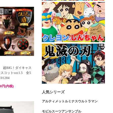
 超BIG！ダイキャス
コットver.1.5 全5
1284
80円(内税)
人気シリーズ
アルティメットルミナスウルトラマン
モビルスーツアンサンブル