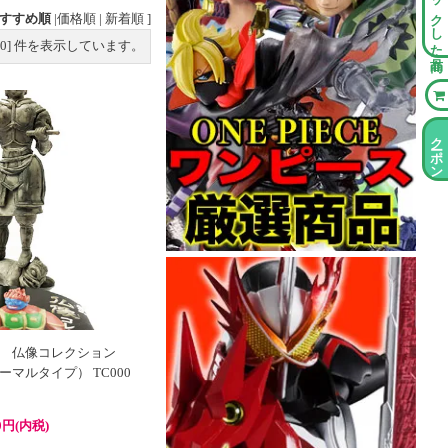
チェックした商品
すすめ順
|
価格順
|
新着順
]
0
] 件を表示しています。
クーポン情報
 仏像コレクション
マルタイプ） TC000
0円(内税)