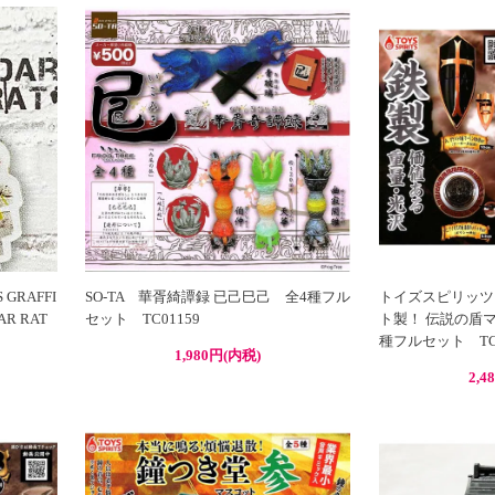
GRAFFI
SO-TA 華胥綺譚録 已己巳己 全4種フル
トイズスピリッツ
R RAT
セット TC01159
ト製！ 伝説の盾マス
種フルセット TC0
1,980円(内税)
2,4