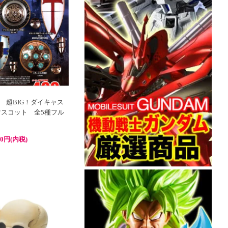
 超BIG！ダイキャス
マスコット 全5種フル
80円(内税)