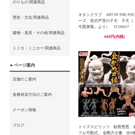
のりもの 関連商品
キタンクラブ ART IN THE PO
歴史・文化 関連商品
ーズ 長沢芦雪の子犬 子犬（
牛図屏風」より） TC00637
建物・道具・その他 関連商品
680円(内税)
トミカ・ミニカー 関連商品
ページ案内
店舗のご案内
各種発送方法のご案内
クーポン情報
ブログ
トイズスピリッツ 勧善懲悪、
フル可動式。 金剛力士像 全6