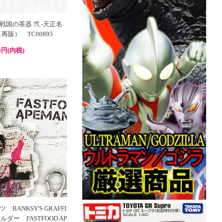
国の茶器 弐 -天正名
再販） TC00895
0円(内税)
BANKSY'S GRAFFI
ルダー FASTFOOD AP