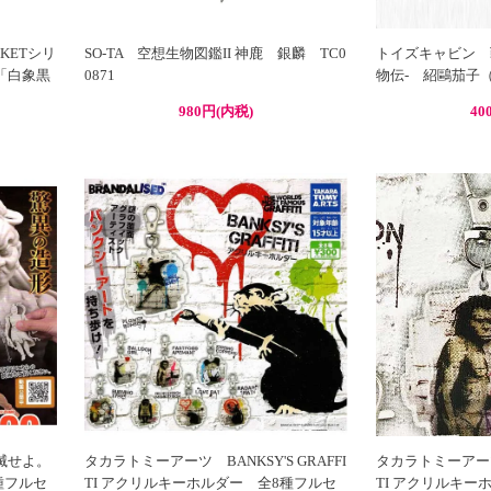
CKETシリ
SO-TA 空想生物図鑑II 神鹿 銀麟 TC0
トイズキャビン 戦
「白象黒
0871
物伝- 紹鷗茄子（
980円(内税)
40
滅せよ。
タカラトミーアーツ BANKSY'S GRAFFI
タカラトミーアーツ 
種フルセ
TI アクリルキーホルダー 全8種フルセ
TI アクリルキーホ