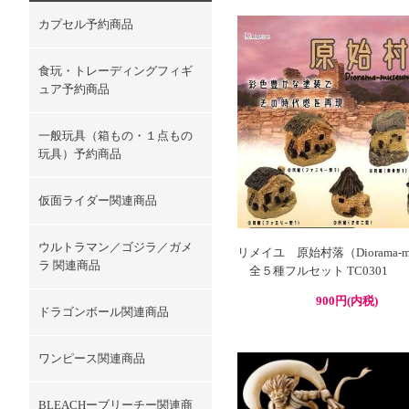
カプセル予約商品
食玩・トレーディングフィギ
ュア予約商品
一般玩具（箱もの・１点もの
玩具）予約商品
仮面ライダー関連商品
ウルトラマン／ゴジラ／ガメ
リメイユ 原始村落（Diorama-m
ラ 関連商品
全５種フルセット TC0301
900円(内税)
ドラゴンボール関連商品
ワンピース関連商品
BLEACHーブリーチー関連商