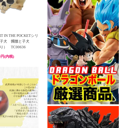
IN THE POCKETシリ
子犬 髑髏と子犬
） TC00636
0円(内税)