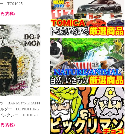
 TC01025
0円(内税)
BANKSY'S GRAFFI
ルダー DO NOTHING
 バンクシー TC01028
0円(内税)