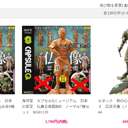
並び順を変更
[
お
全 [
305
] 中 [
1
-
3
ム 日本
海洋堂 カプセルQミュージアム 日本
エポック 和の心
込み全9種
の至宝 仏像立体図録II ノーマル7種セ
３ 広目天像（ノー
ット KG01120
44
2,780円(内税)
60