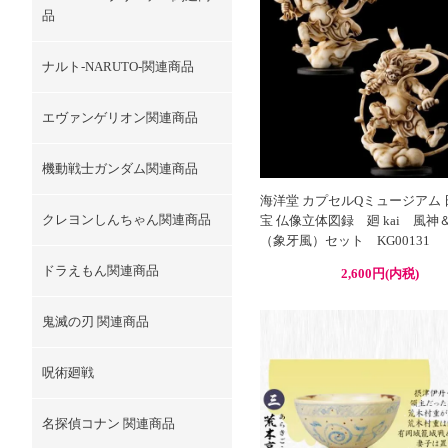
品
ナルト-NARUTO-関連商品
エヴァンゲリオン関連商品
機動戦士ガンダム関連商品
海洋堂 カプセルQミュージアム
クレヨンしんちゃん関連商品
宝 仏像立体図録 廻 kai 風神
（象牙風）セット KG00131
ドラえもん関連商品
2,600円(内税)
鬼滅の刃 関連商品
呪術廻戦
名探偵コナン 関連商品