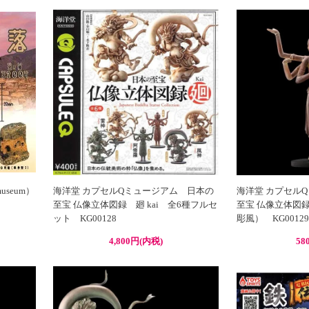
useum）
海洋堂 カプセルQミュージアム 日本の
海洋堂 カプセル
至宝 仏像立体図録 廻 kai 全6種フルセ
至宝 仏像立体図録
ット KG00128
彫風） KG00129
4,800円(内税)
58