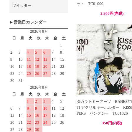
ット TC01009
ツイッター
2,800円(内税)
営業日カレンダー
タカラトミーアーツ BANKSY'S 
TI アクリルキーホルダー KISSIN
PERS バンクシー TC01026
350円(内税)