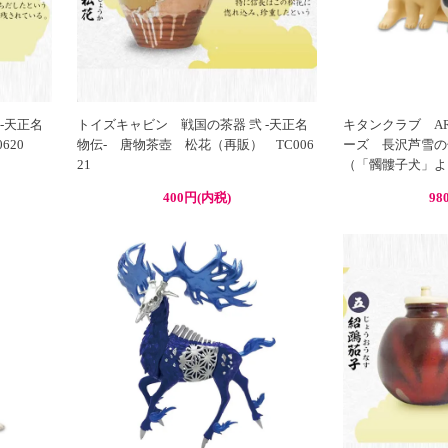
-天正名
トイズキャビン 戦国の茶器 弐 -天正名
キタンクラブ ART 
620
物伝- 唐物茶壺 松花（再販） TC006
ーズ 長沢芦雪の
21
（「髑髏子犬」より
400円(内税)
98