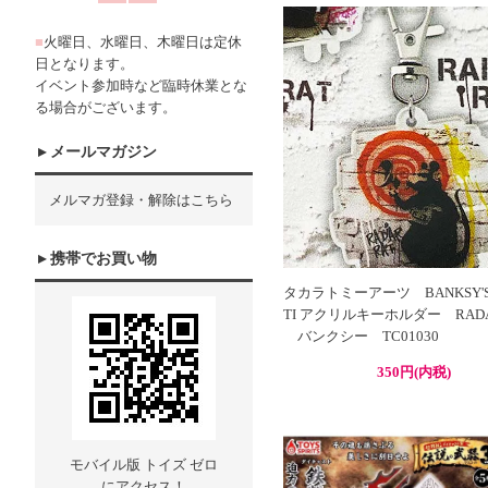
■
火曜日、水曜日、木曜日は定休
日となります。
イベント参加時など臨時休業とな
る場合がございます。
メールマガジン
メルマガ登録・解除はこちら
携帯でお買い物
タカラトミーアーツ BANKSY'S 
TI アクリルキーホルダー RADA
バンクシー TC01030
350円(内税)
モバイル版 トイズ ゼロ
にアクセス！