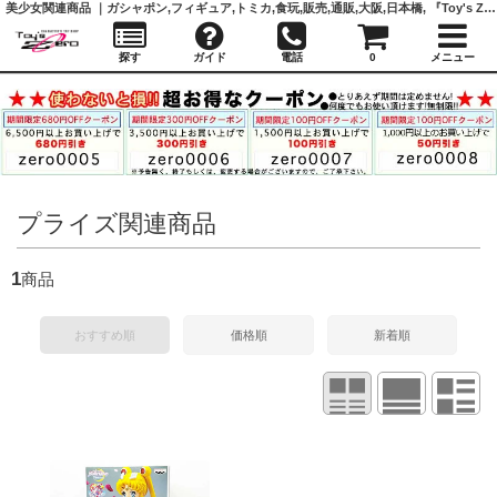
美少女関連商品 ｜ガシャポン,フィギュア,トミカ,食玩,販売,通販,大阪,日本橋, 『Toy's Zero』 トイズゼロ
探す
ガイド
電話
0
メニュー
プライズ関連商品
1
商品
おすすめ順
価格順
新着順