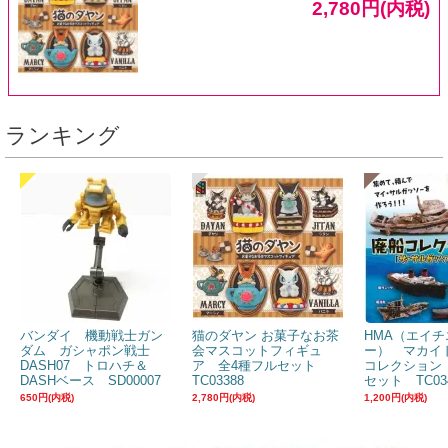
2,780円(内税)
ランキング
バンダイ 機動戦士ガン
猫のダヤン お菓子なお茶
HMA（エイチ
ダム ガシャポン戦士
会マスコットフィギュ
ー） マカイ
DASH07 トロハチ＆
ア 全4種フルセット
コレクション
DASHベース SD00007
TC03388
セット TC03
650円(内税)
2,780円(内税)
1,200円(内税)