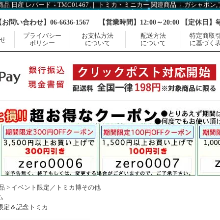
【お問い合わせ】06-6636-1567
【営業時間】12:00～20:00 【定休日
プライバシー
お支払方法
配送方法
特定商取
せ
ポリシー
について
について
に基づく
品
>
イベント限定／トミカ博その他
ム
限定＆記念トミカ