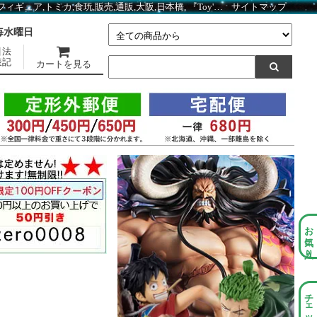
タカラトミーモールオリジナル トミカプレミアム 10周年記念特別復刻商品 日産 レパード TMC01467 ｜ トミカ・ミニカー 関連商品 ｜ガシャポン,フィギュア,トミカ,食玩,販売,通販,大阪,日本橋, 『Toy's Zero』 トイズゼロ
サイトマップ
】毎水曜日
引法
表記
カートを見る
お気に入り