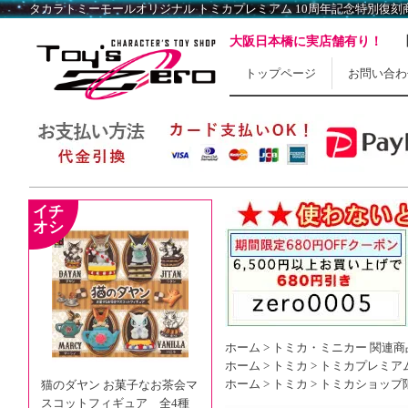
大阪日本橋に実店舗有り！
トップページ
お問い合わ
ホーム
>
トミカ・ミニカー 関連商
ホーム
>
トミカ
>
トミカプレミア
ホーム
>
トミカ
>
トミカショップ
猫のダヤン お菓子なお茶会マ
スコットフィギュア 全4種