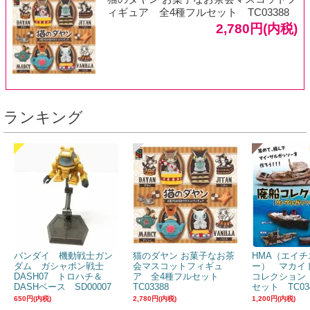
ィギュア 全4種フルセット TC03388
2,780円(内税)
ランキング
バンダイ 機動戦士ガン
猫のダヤン お菓子なお茶
HMA（エイチ
ダム ガシャポン戦士
会マスコットフィギュ
ー） マカイ
DASH07 トロハチ＆
ア 全4種フルセット
コレクション
DASHベース SD00007
TC03388
セット TC03
650円(内税)
2,780円(内税)
1,200円(内税)