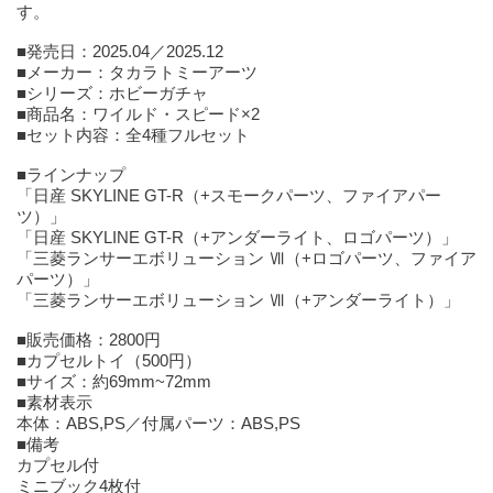
す。
■発売日：2025.04／2025.12
■メーカー：タカラトミーアーツ
■シリーズ：ホビーガチャ
■商品名：ワイルド・スピード×2
■セット内容：全4種フルセット
■ラインナップ
「日産 SKYLINE GT-R（+スモークパーツ、ファイアパー
ツ）」
「日産 SKYLINE GT-R（+アンダーライト、ロゴパーツ）」
「三菱ランサーエボリューション Ⅶ（+ロゴパーツ、ファイア
パーツ）」
「三菱ランサーエボリューション Ⅶ（+アンダーライト）」
■販売価格：2800円
■カプセルトイ（500円）
■サイズ：約69mm~72mm
■素材表示
本体：ABS,PS／付属パーツ：ABS,PS
■備考
カプセル付
ミニブック4枚付