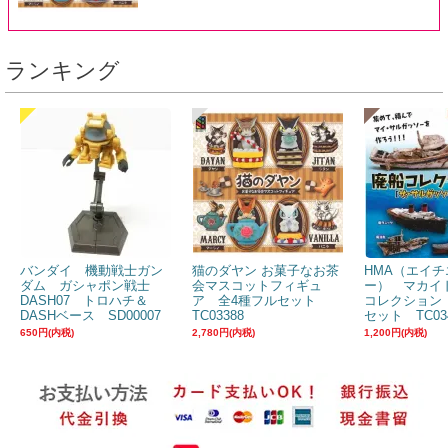
ランキング
バンダイ 機動戦士ガン
猫のダヤン お菓子なお茶
HMA（エイチ
ダム ガシャポン戦士
会マスコットフィギュ
ー） マカイ
DASH07 トロハチ＆
ア 全4種フルセット
コレクション
DASHベース SD00007
TC03388
セット TC03
650円(内税)
2,780円(内税)
1,200円(内税)