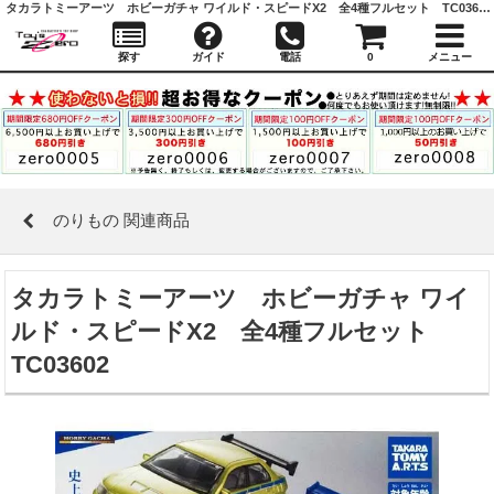
タカラトミーアーツ ホビーガチャ ワイルド・スピードX2 全4種フルセット TC03602 ｜ のりもの 関連商品 ｜ガシャポン,フィギュア,トミカ,食玩,販売,通販,大阪,日本橋, 『Toy's Zero』 トイズゼロ
探す
ガイド
電話
0
メニュー
のりもの 関連商品
タカラトミーアーツ ホビーガチャ ワイ
ルド・スピードX2 全4種フルセット
TC03602