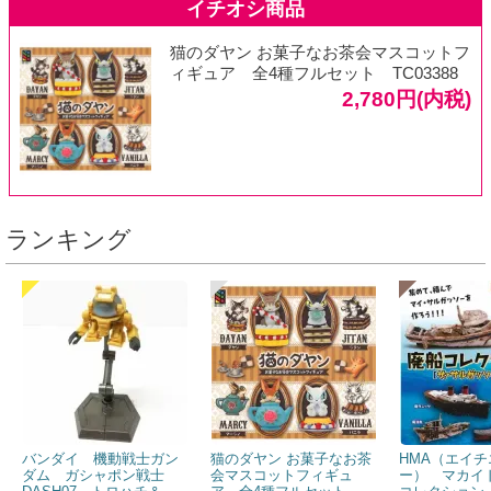
猫のダヤン お菓子なお茶会マスコットフ
ィギュア 全4種フルセット TC03388
2,780円(内税)
ランキング
バンダイ 機動戦士ガン
猫のダヤン お菓子なお茶
HMA（エイチ
ダム ガシャポン戦士
会マスコットフィギュ
ー） マカイ