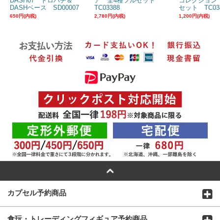
DASH07 トロハチ＆
ア 全4種フルセット
コレクション
DASHベース SD00007
TC03388
セット TC03
650円(内税)
2,780円(内税)
1,200円(内税)
カプセル予約商品
食玩・トレーディングフィギュア予約商品