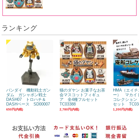
ランキング
バンダイ 機動戦士ガン
猫のダヤン お菓子なお茶
HMA（エイチ
ダム ガシャポン戦士
会マスコットフィギュ
ー） マカイ
DASH07 トロハチ＆
ア 全4種フルセット
コレクション
DASHベース SD00007
TC03388
セット TC03
650円(内税)
2,780円(内税)
1,200円(内税)