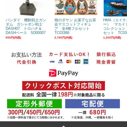
バンダイ 機動戦士ガン
猫のダヤン お菓子なお茶
HMA（エイチ
ダム ガシャポン戦士
会マスコットフィギュ
ー） マカイ
DASH07 トロハチ＆
ア 全4種フルセット
コレクション
DASHベース SD00007
TC03388
セット TC03
650円(内税)
2,780円(内税)
1,200円(内税)