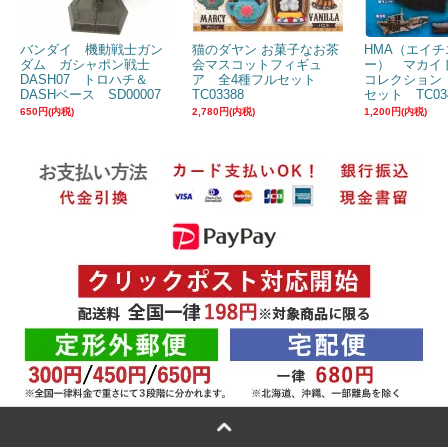
バンダイ 機動戦士ガン
猫のダヤン お菓子なお茶
HMA（エイチ
ダム ガシャポン戦士
会マスコットフィギュ
ー） マカイ
DASH07 トロハチ＆
ア 全4種フルセット
コレクション
DASHベース SD00007
TC03388
セット TC03
650円(内税)
2,780円(内税)
1,200円(内税)