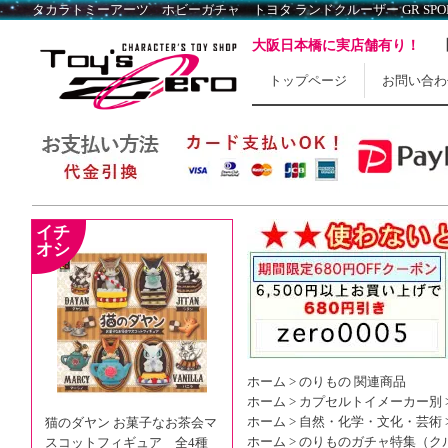
大阪日本橋に実店舗有り！
トップページ
お問い合わ
ホーム
>
のりもの 関連商品
ホーム
>
カプセルトイメーカー別
ホーム
>
自然・化学・文化・芸術
猫のダヤン お菓子なお茶会マ
ホーム
>
のりものガチャ特集（ク
スコットフィギュア 全4種