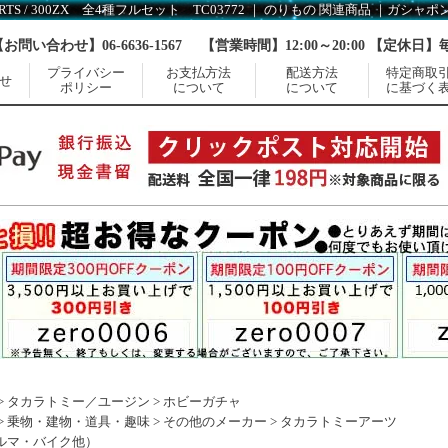
【お問い合わせ】06-6636-1567
【営業時間】12:00～20:00 【定休日
プライバシー
お支払方法
配送方法
特定商取
せ
ポリシー
について
について
に基づく
>
タカラトミー／ユージン
>
ホビーガチャ
>
乗物・建物・道具・趣味
>
その他のメーカー
>
タカラトミーアーツ
ルマ・バイク他）