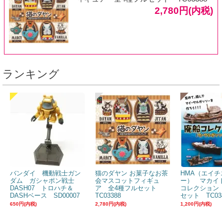
2,780円(内税)
ランキング
バンダイ 機動戦士ガン
猫のダヤン お菓子なお茶
HMA（エイチ
ダム ガシャポン戦士
会マスコットフィギュ
ー） マカイ
DASH07 トロハチ＆
ア 全4種フルセット
コレクション
DASHベース SD00007
TC03388
セット TC03
650円(内税)
2,780円(内税)
1,200円(内税)