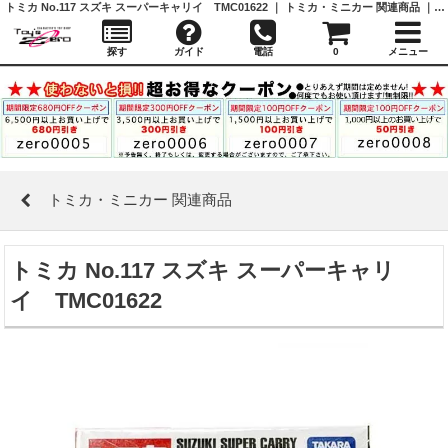
トミカ No.117 スズキ スーパーキャリイ TMC01622 ｜ トミカ・ミニカー 関連商品 ｜ガシャポン,フィギュア,トミカ,食玩,販売,通販,大阪,日本橋, 『Toy's Zero』 トイズゼロ
探す
ガイド
電話
0
メニュー
トミカ・ミニカー 関連商品
トミカ No.117 スズキ スーパーキャリ
イ TMC01622