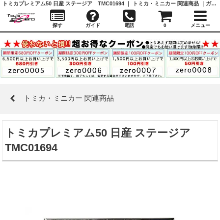
トミカプレミアム50 日産 ステージア TMC01694 ｜ トミカ・ミニカー 関連商品 ｜ガシャポン,フィギュア,トミカ,食玩,販売,通販,大阪,日本橋, 『Toy's Zero』 トイズゼロ
探す
ガイド
電話
0
メニュー
トミカ・ミニカー 関連商品
トミカプレミアム50 日産 ステージア
TMC01694