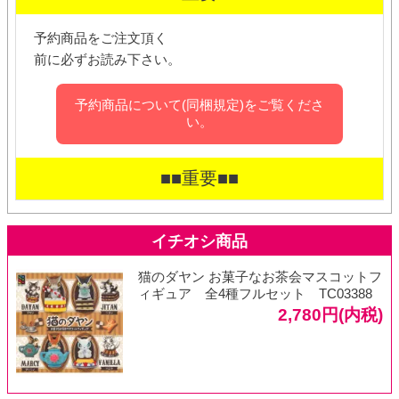
予約商品をご注文頂く
前に必ずお読み下さい。
予約商品について(同梱規定)をご覧くださ
い。
■■重要■■
猫のダヤン お菓子なお茶会マスコットフ
ィギュア 全4種フルセット TC03388
2,780円(内税)