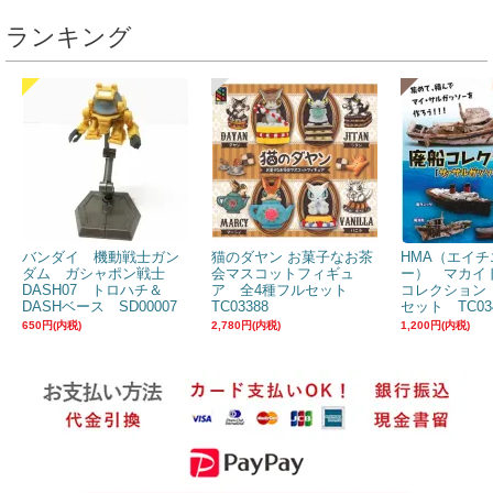
ランキング
バンダイ 機動戦士ガン
猫のダヤン お菓子なお茶
HMA（エイチ
ダム ガシャポン戦士
会マスコットフィギュ
ー） マカイ
DASH07 トロハチ＆
ア 全4種フルセット
コレクション
DASHベース SD00007
TC03388
セット TC03
650円(内税)
2,780円(内税)
1,200円(内税)