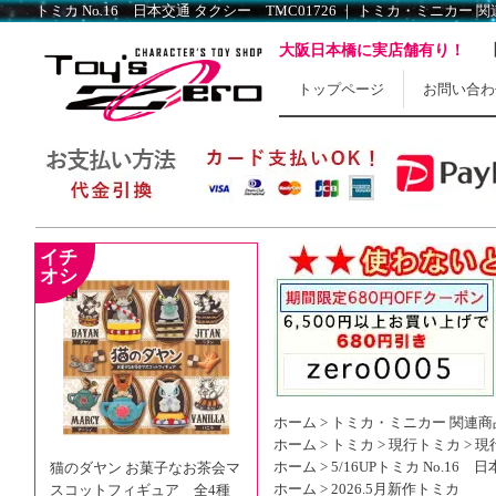
トミカ No.16 日本交通 タクシー TMC01726 ｜ トミカ・ミニカー 関連
大阪日本橋に実店舗有り！
トップページ
お問い合わ
ホーム
>
トミカ・ミニカー 関連商
ホーム
>
トミカ
>
現行トミカ
>
現
ホーム
>
5/16UP
トミカ No.16 
猫のダヤン お菓子なお茶会マ
ホーム
>
2026.5月新作トミカ
スコットフィギュア 全4種