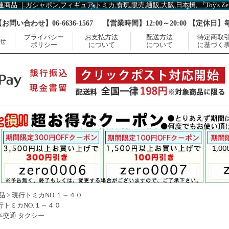
商品 ｜ガシャポン,フィギュア,トミカ,食玩,販売,通販,大阪,日本橋, 『Toy's Z
【お問い合わせ】06-6636-1567
【営業時間】12:00～20:00 【定休日
プライバシー
お支払方法
配送方法
特定商取
せ
ポリシー
について
について
に基づく
品
>
現行トミカNO.１～４０
行トミカNO.１～４０
日本交通 タクシー