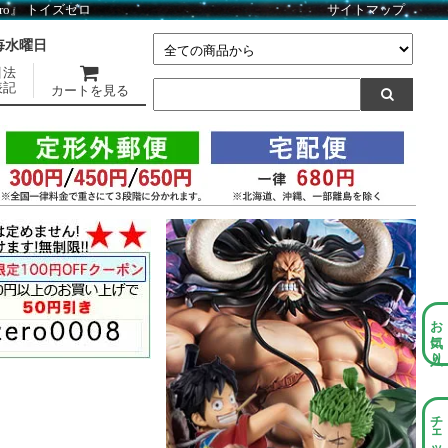
ero』 トイズゼロ
サイトマップ
】毎水曜日
引法
表記
カートを見る
お気に入り