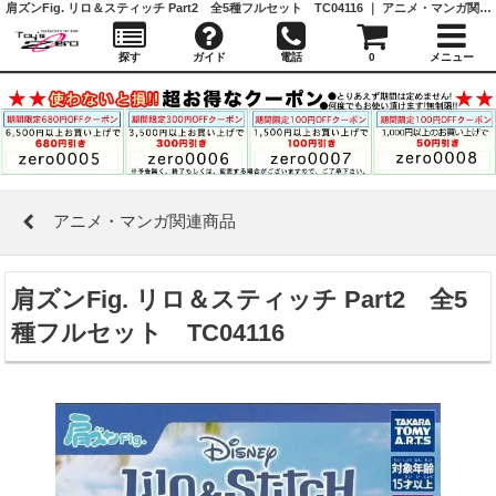
肩ズンFig. リロ＆スティッチ Part2 全5種フルセット TC04116 ｜ アニメ・マンガ関連商品 ｜ガシャポン,フィギュア,トミカ,食玩,販売,通販,大阪,日本橋, 『Toy's Zero』 トイズゼロ
探す
ガイド
電話
0
メニュー
アニメ・マンガ関連商品
肩ズンFig. リロ＆スティッチ Part2 全5
種フルセット TC04116