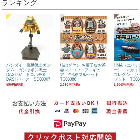
ランキング
バンダイ 機動戦士ガン
猫のダヤン お菓子なお茶
HMA（エイチ
ダム ガシャポン戦士
会マスコットフィギュ
ー） マカイ
DASH07 トロハチ＆
ア 全4種フルセット
コレクション
DASHベース SD00007
TC03388
セット TC03
650円(内税)
2,780円(内税)
1,200円(内税)