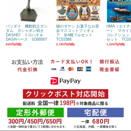
バンダイ 機動戦士ガン
猫のダヤン お菓子なお茶
HMA（エイチ
ダム ガシャポン戦士
会マスコットフィギュ
ー） マカイ
DASH07 トロハチ＆
ア 全4種フルセット
コレクション
DASHベース SD00007
TC03388
セット TC03
650円(内税)
2,780円(内税)
1,200円(内税)