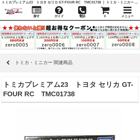
トミカプレミアム23 トヨタ セリカ GT-FOUR RC TMC01738 ｜ トミカ・ミニカー 関連商品 ｜ガシャポン,フィギュア,トミカ,食玩,販売,通販,大阪,日本橋, 『Toy's Zero』 トイズゼロ
探す
ガイド
電話
0
メニュー
トミカ・ミニカー 関連商品
トミカプレミアム23 トヨタ セリカ GT-
FOUR RC TMC01738