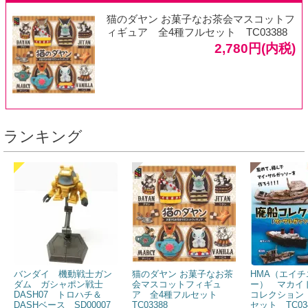
猫のダヤン お菓子なお茶会マスコットフ
ィギュア 全4種フルセット TC03388
2,780円(内税)
ランキング
バンダイ 機動戦士ガン
猫のダヤン お菓子なお茶
HMA（エイチ
ダム ガシャポン戦士
会マスコットフィギュ
ー） マカイ
DASH07 トロハチ＆
ア 全4種フルセット
コレクション
DASHベース SD00007
TC03388
セット TC03