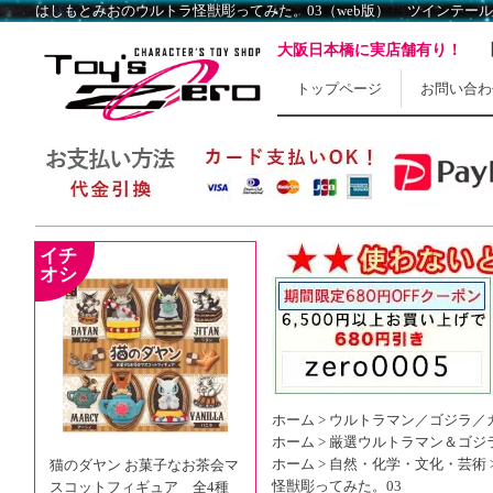
大阪日本橋に実店舗有り！
トップページ
お問い合わ
ホーム
>
ウルトラマン／ゴジラ／
ホーム
>
厳選ウルトラマン＆ゴジ
ホーム
>
自然・化学・文化・芸術
猫のダヤン お菓子なお茶会マ
怪獣彫ってみた。03
スコットフィギュア 全4種