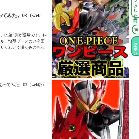
チェックした商品
みた。03（web
。の第3弾が登場です。レ
ール、快獣ブースカと今回
クーポン情報
よりかわいく温かみのある
ってみた。03（web版）