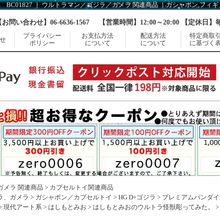
【お問い合わせ】06-6636-1567
【営業時間】12:00～20:00 【定休日
プライバシー
お支払方法
配送方法
特定商取
せ
ポリシー
について
について
に基づく
ガメラ 関連商品
>
カプセルトイ関連商品
ラ、ガメラ
>
ガシャポン／カプセルトイ
>
HG D+ゴジラ
>
プレミアムバンダイ
>
現代アート系
>
はしもとみお
>
はしもとみおのウルトラ怪獣彫ってみた。