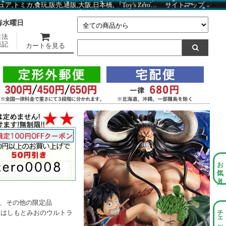
はしもとみおのウルトラ怪獣彫ってみた。03（web版） ツインテール BC01827 ｜ ウルトラマン／ゴジラ／ガメラ 関連商品 ｜ガシャポン,フィギュア,トミカ,食玩,販売,通販,大阪,日本橋, 『Toy's Zero』 トイズゼロ
サイトマップ
】毎水曜日
引法
表記
カートを見る
お気に入り
、その他の限定品
>
はしもとみおのウルトラ