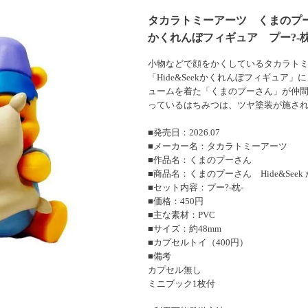
タカラトミーアーツ くまのプーさん
かくれんぼフィギュア プー?-枕- 
小物などで顔をかくしているタカラト
「Hide&Seekかくれんぼフィギュア
ュームを着た「くまのプーさん」が仲
っているはちみつは、ツヤ塗装が施さ
■発売日：2026.07
■メーカー名：タカラトミーアーツ
■作品名：くまのプーさん
■商品名：くまのプーさん Hide&See
■セット内容：プー?-枕-
■価格：450円
■主な素材：PVC
■サイズ：約48mm
■カプセルトイ（400円）
■備考
カプセル無し
ミニブック1枚付