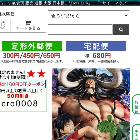
タカラトミーアーツ くまのプーさん Hide&Seek かくれんぼフィギュア プー?-枕- TC04176 ｜ アニメ・マンガ関連商品 ｜ガシャポン,フィギュア,トミカ,食玩,販売,通販,大阪,日本橋, 『Toy's Zero』 トイズゼロ
サイトマップ
】毎水曜日
引法
表記
カートを見る
お気に入り