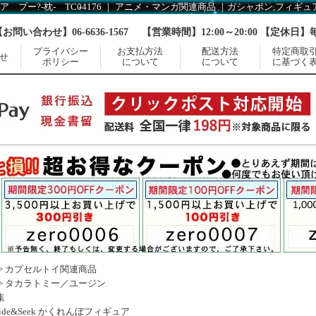
【お問い合わせ】06-6636-1567
【営業時間】12:00～20:00 【定休日
プライバシー
お支払方法
配送方法
特定商取
せ
ポリシー
について
について
に基づく
>
カプセルトイ関連商品
>
タカラトミー／ユージン
集
de&Seek かくれんぼフィギュア