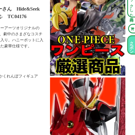
チェックした商品
 Hide&Seek
TC04176
ミーアーツオリジナルの
」に、劇中のさまざなコスチ
間入り。ハニーポットに入
クーポン情報
れた豪華仕様です。
k かくれんぼフィギュア