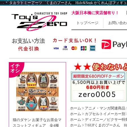
大阪日本橋に実店舗有り！
トップページ
お問い合わ
ホーム
>
アニメ・マンガ関連商品
ホーム
>
カプセルトイメーカー別
ホーム
>
ディズニー／ピクサー特
猫のダヤン お菓子なお茶会マ
ホーム
>
7/6UP
くまのプーさん Hi
スコットフィギュア 全4種