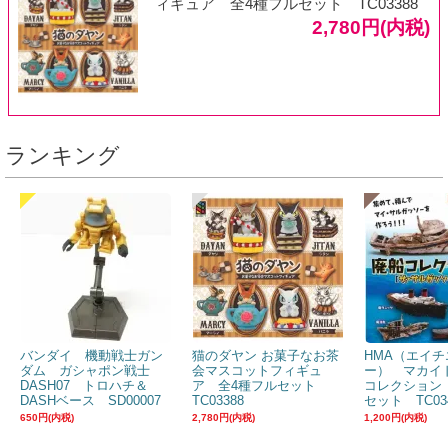
ィギュア 全4種フルセット TC03388
2,780円(内税)
ランキング
バンダイ 機動戦士ガン
猫のダヤン お菓子なお茶
HMA（エイチ
ダム ガシャポン戦士
会マスコットフィギュ
ー） マカイ
DASH07 トロハチ＆
ア 全4種フルセット
コレクション
DASHベース SD00007
TC03388
セット TC03
650円(内税)
2,780円(内税)
1,200円(内税)