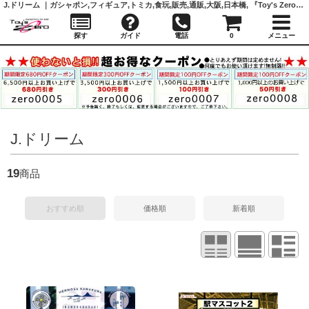
J.ドリーム ｜ガシャポン,フィギュア,トミカ,食玩,販売,通販,大阪,日本橋, 『Toy's Zero』 トイズゼロ
探す
ガイド
電話
0
メニュー
J.ドリーム
19
商品
おすすめ順
価格順
新着順