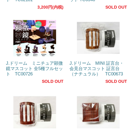
3,200円(内税)
SOLD OUT
J.ドリーム ミニチュア顕微
J.ドリーム MINI 証言台・
鏡マスコット 全5種フルセッ
会見台マスコット 証言台
ト TC00726
（ナチュラル） TC00673
SOLD OUT
SOLD OUT