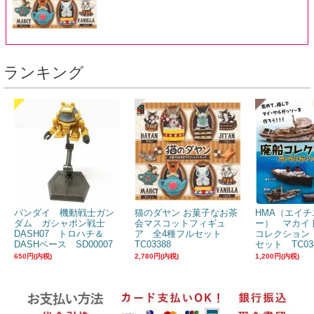
ランキング
バンダイ 機動戦士ガン
猫のダヤン お菓子なお茶
HMA（エイチ
ダム ガシャポン戦士
会マスコットフィギュ
ー） マカイ
DASH07 トロハチ＆
ア 全4種フルセット
コレクション
DASHベース SD00007
TC03388
セット TC03
650円(内税)
2,780円(内税)
1,200円(内税)