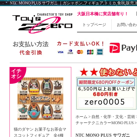
NTC MONO PLUS サワガニ ｜ガシャポン,フィギュア,トミカ,食玩,販売,通販
大阪日本橋に実店舗有り！
トップページ
お問い合わ
ホーム
>
自然・化学・文化・芸術
チャーテクニカラーMONO PLUS
猫のダヤン お菓子なお茶会マ
スコットフィギュア 全4種
NTC MONO PLUS サワガニ