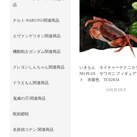
品
ナルト-NARUTO-関連商品
エヴァンゲリオン関連商品
機動戦士ガンダム関連商品
クレヨンしんちゃん関連商品
いきもん ネイチャーテクニカラ
NO PLUS サワガニ フィギュ
ト 赤紫色 TC02834
ドラえもん関連商品
SOLD OUT
鬼滅の刃 関連商品
呪術廻戦
名探偵コナン 関連商品