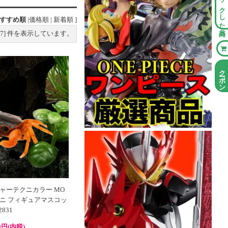
チェックした商品
すすめ順
|
価格順
|
新着順
]
7
] 件を表示しています。
クーポン情報
ャーテクニカラー MO
ワガニ フィギュアマスコッ
831
0円(内税)