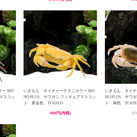
ー MO
いきもん ネイチャーテクニカラー MO
いきもん ネイチ
アマスコッ
NO PLUS サワガニ フィギュアマスコッ
NO PLUS サ
ト 黄金色 TC02835
ト 褐色 TC028
480円(内税)
SO