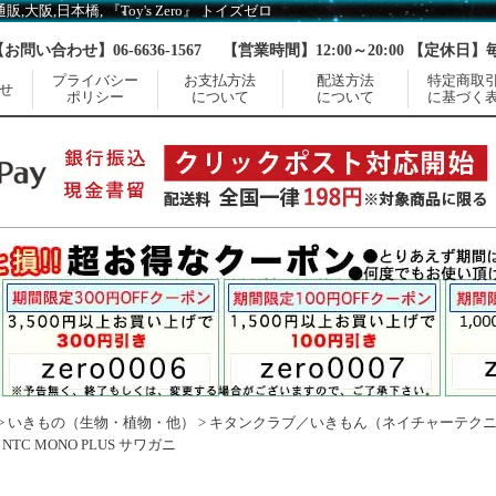
,大阪,日本橋, 『Toy's Zero』 トイズゼロ
【お問い合わせ】06-6636-1567
【営業時間】12:00～20:00 【定休日
プライバシー
お支払方法
配送方法
特定商取
せ
ポリシー
について
について
に基づく
>
いきもの（生物・植物・他）
>
キタンクラブ／いきもん（ネイチャーテク
>
NTC MONO PLUS サワガニ