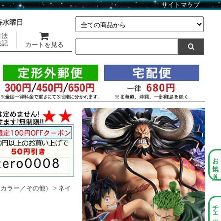
サイトマップ
】毎水曜日
引法
表記
カートを見る
お気に入り
ニカラー／その他）
>
ネイ