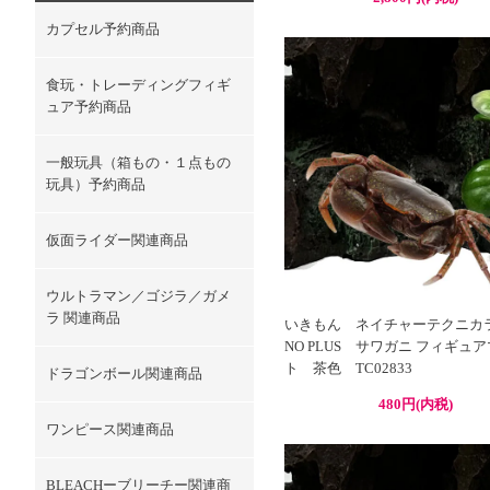
カプセル予約商品
食玩・トレーディングフィギ
ュア予約商品
一般玩具（箱もの・１点もの
玩具）予約商品
仮面ライダー関連商品
ウルトラマン／ゴジラ／ガメ
ラ 関連商品
いきもん ネイチャーテクニカラ
NO PLUS サワガニ フィギュ
ト 茶色 TC02833
ドラゴンボール関連商品
480円(内税)
ワンピース関連商品
BLEACHーブリーチー関連商