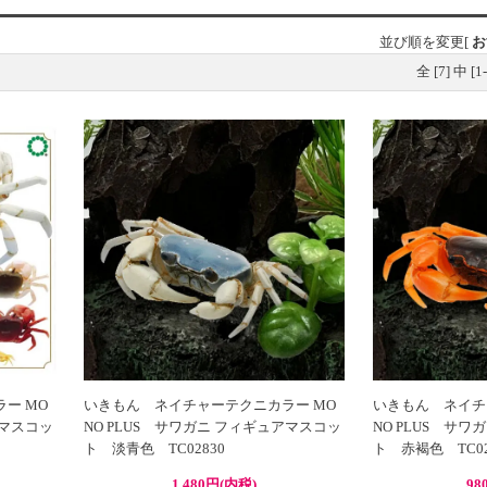
並び順を変更
[
お
全 [
7
] 中 [
1
-
ー MO
いきもん ネイチャーテクニカラー MO
いきもん ネイチ
アマスコッ
NO PLUS サワガニ フィギュアマスコッ
NO PLUS サ
3
ト 淡青色 TC02830
ト 赤褐色 TC02
1,480円(内税)
98