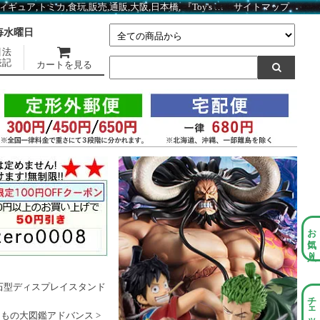
いきもの大図鑑アドバンス カメ02 磁石付き石型ディスプレイスタンドセット 全4種フルセット BC01644 ｜ いきもの 関連商品 ｜ガシャポン,フィギュア,トミカ,食玩,販売,通販,大阪,日本橋, 『Toy's Zero』 トイズゼロ
サイトマップ
】毎水曜日
引法
表記
カートを見る
お気に入り
き石型ディスプレイスタンド
きもの大図鑑アドバンス
>