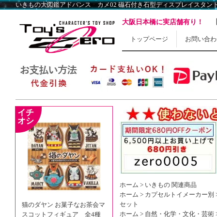
大阪日本橋に実店舗有り！
トップページ
お問い合わ
ホーム
>
いきもの 関連商品
ホーム
>
カプセルトイメーカー別
セット
猫のダヤン お菓子なお茶会マ
ホーム
>
自然・化学・文化・芸術
スコットフィギュア 全4種