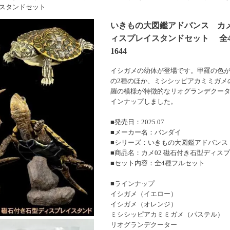
イスタンドセット
いきもの大図鑑アドバンス カメ
ィスプレイスタンドセット 全4
1644
イシガメの幼体が登場です。甲羅の色
の2種のほか、ミシシッピアカミミガメ
羅の模様が特徴的なリオグランデクータ
インナップしました。
■発売日：2025.07
■メーカー名：バンダイ
■シリーズ：いきもの大図鑑アドバンス
■商品名：カメ02 磁石付き石型ディス
■セット内容：全4種フルセット
■ラインナップ
イシガメ（イエロー）
イシガメ（オレンジ）
ミシシッピアカミミガメ（パステル）
リオグランデクーター