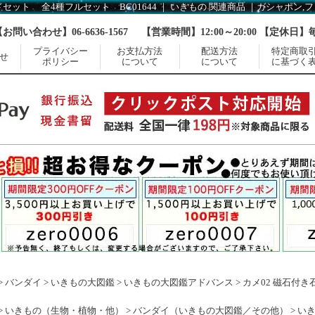
【お問い合わせ】06-6636-1567
【営業時間】12:00～20:00 【定休日
プライバシー
お支払方法
配送方法
特定商取
せ
ポリシー
について
について
に基づく
>
バンダイ
>
いきもの大図鑑
>
いきもの大図鑑アドバンス
>
カメ02 磁石付
>
いきもの（生物・植物・他）
>
バンダイ（いきもの大図鑑／その他）
>
い