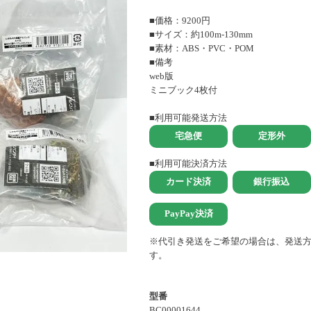
■価格：9200円
■サイズ：約100m-130mm
■素材：ABS・PVC・POM
■備考
web版
ミニブック4枚付
■利用可能発送方法
■利用可能決済方法
※代引き発送をご希望の場合は、発送
す。
型番
BC00001644